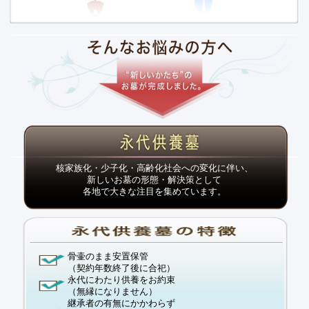
核家族化・少子化・高齢化社会への変化に伴い、
新しいお墓の形態・解決策として
各地で大きな注目を集めています。
骨壷のまま安置保管
（
契約年数終了後に合祀
）
永代にわたり供養をお約束
（
無縁になりません
）
継承者の有無にかかわらず