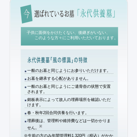
子供に面倒をかけたくない、後継ぎがいない、
このような方々にご利用いただいております。
一般のお墓と同じようにお参り
いただけます。
お墓を
継承する心配がありません。
一般のお墓と同じように
ご遺骨壺の状態で安置
されます。
銘板表示によって
故人の埋葬場所を確認
いただ
けます。
春・秋年
2回合同供養
を行います。
埋葬後は、管理料や維持費などは
一切かかりま
※
せん。
※生前の方のみ年間管理料1,320円（税込）がかか